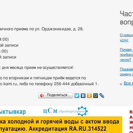
Час
воп
ичного приема по ул. Орджоникидзе, д. 28.
О новых
4:00)
услуг
ной записи
Почему
4:00)
приборо
ой записи
число?
 дня месяца прием не осуществляется!
Правомо
замену 
о по вторникам и пятницам приём ведется по
Все 
c-komi.ru, либо по телефону 256-444 добавочный 1.
Поделиться…