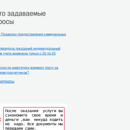
то задаваемые
росы
 Правилах предоставления коммунальных
 передача показаний индивидуальный
в учета возможна только с 20 по 25
чно ли энергетики взимают плату за
электросчетчиков?
вопросы