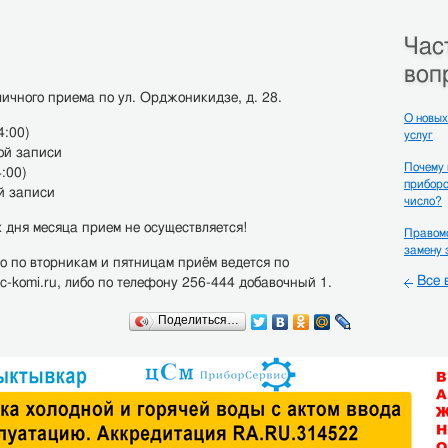
Час
воп
ичного приема по ул. Орджоникидзе, д. 28.
О новых
4:00)
услуг
ной записи
Почему
4:00)
приборо
ой записи
число?
 дня месяца прием не осуществляется!
Правомо
замену 
о по вторникам и пятницам приём ведется по
Все 
c-komi.ru, либо по телефону 256-444 добавочный 1.
Поделиться…