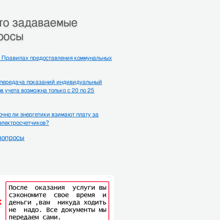
то задаваемые
росы
 Правилах предоставления коммунальных
 передача показаний индивидуальный
в учета возможна только с 20 по 25
чно ли энергетики взимают плату за
электросчетчиков?
вопросы