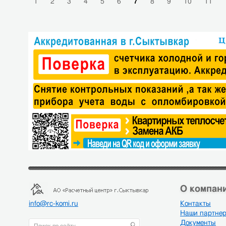
1
2
3
4
5
6
7
8
9
10
11
О компани
info@rc-komi.ru
Контакты
Наши партне
Документы