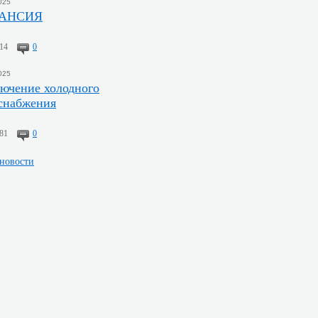
025
АНСИЯ
14
0
025
ючение холодного
снабжения
81
0
 новости