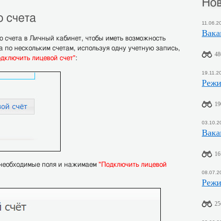
Нов
о счета
11.06.2
Вака
о счета в Личный кабинет, чтобы иметь возможность
 по нескольким счетам, используя одну учетную запись,
48
дключить лицевой счет"
:
19.11.2
Режи
19
03.10.2
Вака
16
 необходимые поля и нажимаем
"Подключить лицевой
08.07.2
Режи
25