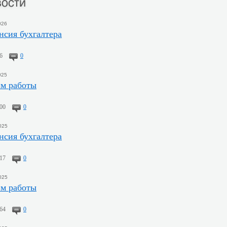
ости
026
нсия бухгалтера
6
0
025
м работы
00
0
025
нсия бухгалтера
17
0
025
м работы
64
0